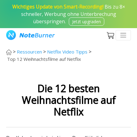
Wichtiges Update von Smart-Recording!
Bis zu 8×
schneller, Werbung ohne Unterbrechung
überspringen.
Jetzt upgraden
>
>
>
Ressourcen
Netflix Video Tipps
Top 12 Weihnachtsfilme auf Netflix
Die 12 besten
Weihnachtsfilme auf
Netflix