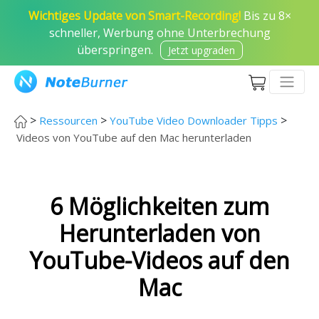
Wichtiges Update von Smart-Recording!
Bis zu 8×
schneller, Werbung ohne Unterbrechung
überspringen.
Jetzt upgraden
>
>
>
Ressourcen
YouTube Video Downloader Tipps
Videos von YouTube auf den Mac herunterladen
6 Möglichkeiten zum
Herunterladen von
YouTube-Videos auf den
Mac