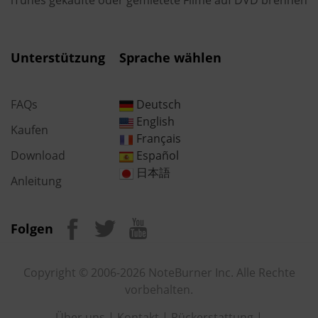
iTunes gekaufte oder gemietete Filme auf DVD brennen
Unterstützung
Sprache wählen
FAQs
Deutsch
English
Kaufen
Français
Download
Español
日本語
Anleitung
Folgen
Copyright © 2006-2026 NoteBurner Inc. Alle Rechte
vorbehalten.
Über uns
|
Kontakt
|
Rückerstattung
|