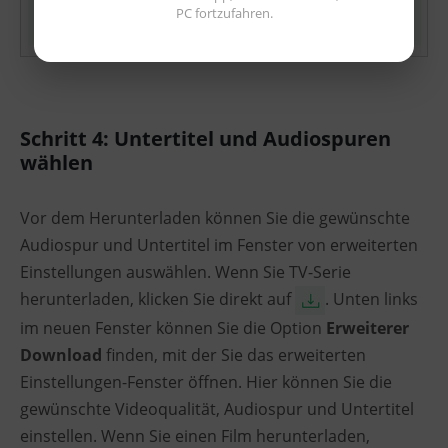
PC fortzufahren.
Schritt 4: Untertitel und Audiospuren
wählen
Vor dem Herunterladen können Sie die gewünschte
Audiospur und Untertitel im Fenster von erweiterten
Einstellungen auswählen. Wenn Sie TV-Serie
herunterladen, klicken Sie direkt auf
. Unten links
im neuen Fenster können Sie die Option
Erweiterer
Download
finden, mit der Sie das erweiterten
Einstellungen-Fenster öffnen. Hier können Sie die
gewünschte Videoqualität, Audiospur und Untertitel
einstellen. Wenn Sie einen Film herunterladen,