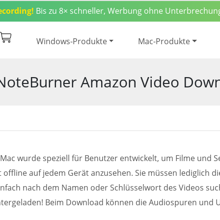
ecording!
Bis zu 8× schneller, Werbung ohne Unterbrechun
€83,90
Downl
Screenshot
FAQ
Windows-Produkte
Mac-Produkte
 NoteBurner Amazon Video Down
c wurde speziell für Benutzer entwickelt, um Filme und Se
offline auf jedem Gerät anzusehen. Sie müssen lediglich d
infach nach dem Namen oder Schlüsselwort des Videos suc
untergeladen! Beim Download können die Audiospuren und Unt