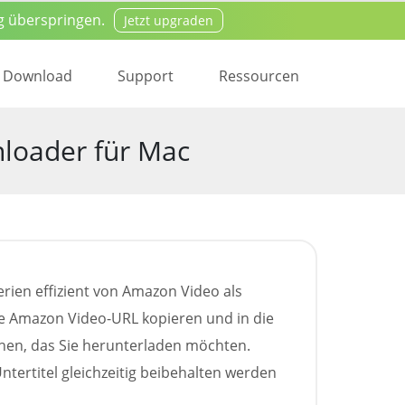
g überspringen.
Jetzt upgraden
oad
Kaufen
Download
Support
Ressourcen
loader für Mac
rien effizient von Amazon Video als
ie Amazon Video-URL kopieren und in die
hen, das Sie herunterladen möchten.
ertitel gleichzeitig beibehalten werden